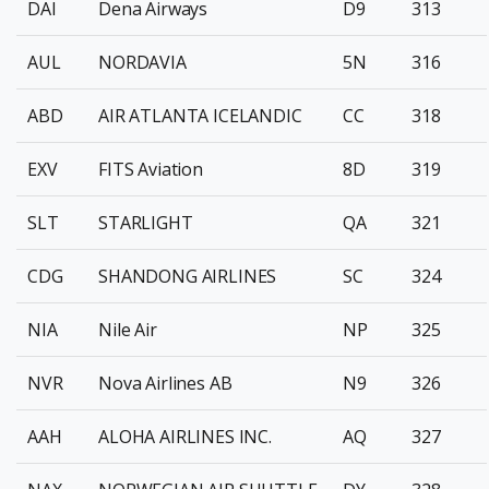
DAI
Dena Airways
D9
313
AUL
NORDAVIA
5N
316
ABD
AIR ATLANTA ICELANDIC
CC
318
EXV
FITS Aviation
8D
319
SLT
STARLIGHT
QA
321
CDG
SHANDONG AIRLINES
SC
324
NIA
Nile Air
NP
325
NVR
Nova Airlines AB
N9
326
AAH
ALOHA AIRLINES INC.
AQ
327