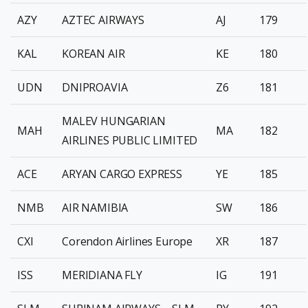
AZY
AZTEC AIRWAYS
AJ
179
KAL
KOREAN AIR
KE
180
UDN
DNIPROAVIA
Z6
181
MALEV HUNGARIAN
MAH
MA
182
AIRLINES PUBLIC LIMITED
ACE
ARYAN CARGO EXPRESS
YE
185
NMB
AIR NAMIBIA
SW
186
CXI
Corendon Airlines Europe
XR
187
ISS
MERIDIANA FLY
IG
191