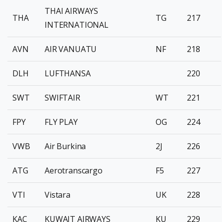
THAI AIRWAYS
THA
TG
217
INTERNATIONAL
AVN
AIR VANUATU
NF
218
DLH
LUFTHANSA
220
SWT
SWIFTAIR
WT
221
FPY
FLY PLAY
OG
224
VWB
Air Burkina
2J
226
ATG
Aerotranscargo
F5
227
VTI
Vistara
UK
228
KAC
KUWAIT AIRWAYS
KU
229