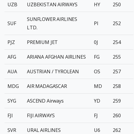
UZB
UZBEKISTAN AIRWAYS
HY
250
SUNFLOWER AIRLINES
SUF
PI
252
LTD.
PJZ
PREMIUM JET
0J
254
AFG
ARIANA AFGHAN AIRLINES
FG
255
AUA
AUSTRIAN / TYROLEAN
OS
257
MDG
AIR MADAGASCAR
MD
258
SYG
ASCEND Airways
YD
259
FJI
FIJI AIRWAYS
FJ
260
SVR
URAL AIRLINES
U6
262