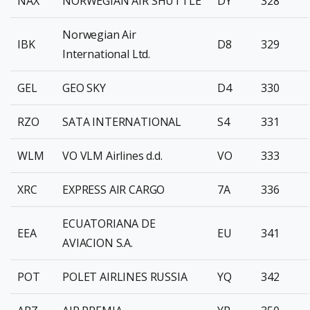
NAX
NORWEGIAN AIR SHUTTLE
DY
328
Norwegian Air
IBK
D8
329
International Ltd.
GEL
GEO SKY
D4
330
RZO
SATA INTERNATIONAL
S4
331
WLM
VO VLM Airlines d.d.
VO
333
XRC
EXPRESS AIR CARGO
7A
336
ECUATORIANA DE
EEA
EU
341
AVIACION S.A.
POT
POLET AIRLINES RUSSIA
YQ
342