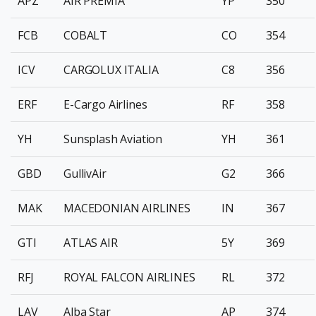
APZ
AIR PREMIA
YP
350
FCB
COBALT
CO
354
ICV
CARGOLUX ITALIA
C8
356
ERF
E-Cargo Airlines
RF
358
YH
Sunsplash Aviation
YH
361
GBD
GullivAir
G2
366
MAK
MACEDONIAN AIRLINES
IN
367
GTI
ATLAS AIR
5Y
369
RFJ
ROYAL FALCON AIRLINES
RL
372
LAV
Alba Star
AP
374