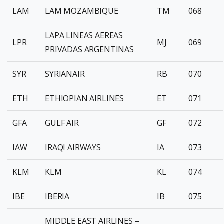
LAM
LAM MOZAMBIQUE
TM
068
LAPA LINEAS AEREAS
LPR
MJ
069
PRIVADAS ARGENTINAS
SYR
SYRIANAIR
RB
070
ETH
ETHIOPIAN AIRLINES
ET
071
GFA
GULF AIR
GF
072
IAW
IRAQI AIRWAYS
IA
073
KLM
KLM
KL
074
IBE
IBERIA
IB
075
MIDDLE EAST AIRLINES –