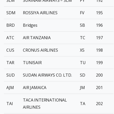
SLM
SURINAM AIRWAYS – SLM
PY
192
SDM
ROSSIYA AIRLINES
FV
195
BRD
Bridges
5B
196
ATC
AIR TANZANIA
TC
197
CUS
CRONUS AIRLINES
X5
198
TAR
TUNISAIR
TU
199
SUD
SUDAN AIRWAYS CO. LTD.
SD
200
AJM
AIR JAMAICA
JM
201
TACA INTERNATIONAL
TAI
TA
202
AIRLINES