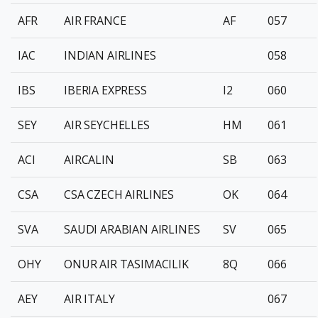
AFR
AIR FRANCE
AF
057
IAC
INDIAN AIRLINES
058
IBS
IBERIA EXPRESS
I2
060
SEY
AIR SEYCHELLES
HM
061
ACI
AIRCALIN
SB
063
CSA
CSA CZECH AIRLINES
OK
064
SVA
SAUDI ARABIAN AIRLINES
SV
065
OHY
ONUR AIR TASIMACILIK
8Q
066
AEY
AIR ITALY
067