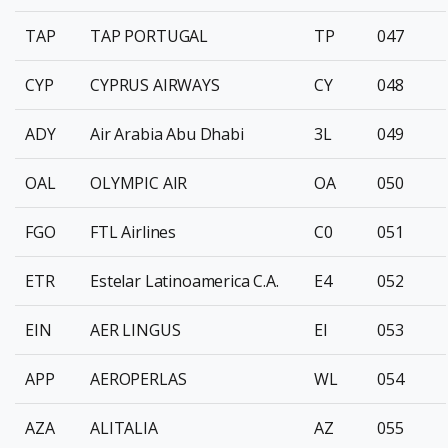
TAP
TAP PORTUGAL
TP
047
CYP
CYPRUS AIRWAYS
CY
048
ADY
Air Arabia Abu Dhabi
3L
049
OAL
OLYMPIC AIR
OA
050
FGO
FTL Airlines
C0
051
ETR
Estelar Latinoamerica C.A.
E4
052
EIN
AER LINGUS
EI
053
APP
AEROPERLAS
WL
054
AZA
ALITALIA
AZ
055