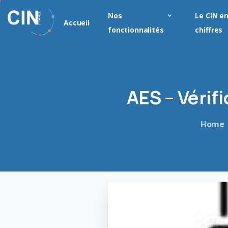
Nos
Le CIN e
Accueil
fonctionnalités
chiffres
AES
–
Vérifi
Home