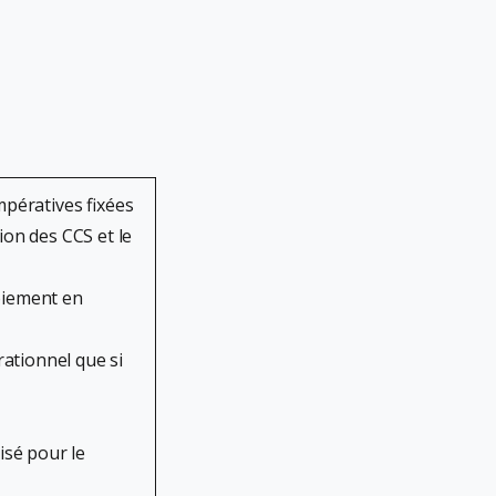
pératives fixées
on des CCS et le
oiement en
rationnel que si
isé pour le