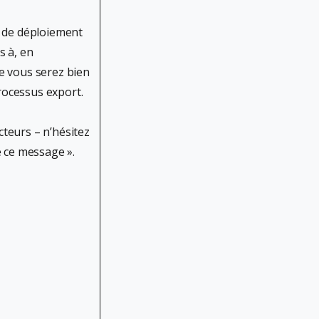
é de déploiement
s à, en
e vous serez bien
processus export.
teurs – n’hésitez
de ce message ».