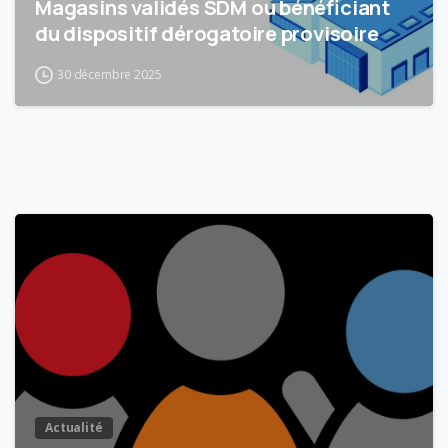
Magasins validés SDM ou bénéficiant
du dispositif dérogatoire provisoire
30 décembre 2025
4
Actualité